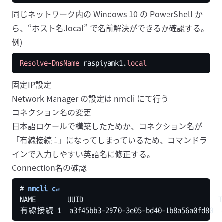
同じネットワーク内の Windows 10 の PowerShell か
ら、“ホスト名.local” で名前解決ができるか確認する。
例)
Resolve-DnsName
raspiyamk1
.
local
固定IP設定
Network Manager の設定は nmcli にて行う
コネクション名の変更
日本語ロケールで構築したためか、コネクション名が
「有線接続 1」になってしまっているため、コマンドラ
インで入力しやすい英語名に修正する。
Connection名の確認
# 
nmcli c↵
NAME        UUID                                  T
有線接続 1  a3f45bb3-2970-3e05-bd40-1b8a56a0fd80  e