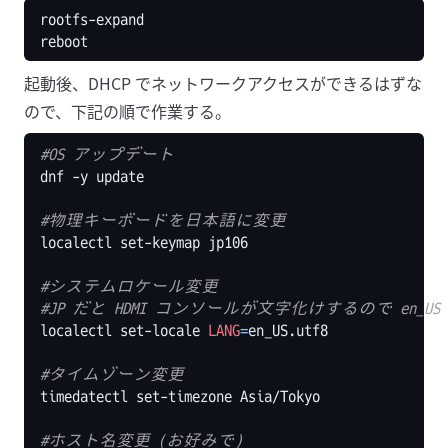
起動後、DHCP でネットワークアクセスができるはずな
ので、下記の順で作業する。
#OS アップデート
#物理キーボードを日本語に変更
#システムロケール変更
#JP だと HDMI コンソールが文字化けするので en_U
localectl set-locale 
LANG
=
#タイムゾーン変更
#ホスト名変更 (お好みで)