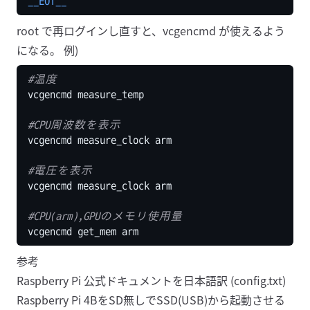
__EOT__
root で再ログインし直すと、vcgencmd が使えるよう
になる。 例)
#温度
#CPU周波数を表示
#電圧を表示
#CPU(arm),GPUのメモリ使用量
参考
Raspberry Pi 公式ドキュメントを日本語訳 (config.txt)
Raspberry Pi 4BをSD無しでSSD(USB)から起動させる